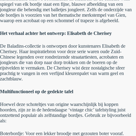
spiegel van elk bordje staat een fijne, blauwe afbeelding van een
jongleur die behendig met balletjes jongleert. Zelfs de onderzijde van
de bordjes is voorzien van het thematische merkstempel van Gien,
waarop een acrobaat op een schommel of trapeze is afgebeeld.
Het verhaal achter het ontwerp: Elisabeth de Cherisey
De Baladins-collectie is ontworpen door kunstenares
Elisabeth de
Cherisey
. Haar inspiratiebron voor deze serie waren oude Zuid-
Chinese legenden over rondreizende straatartiesten, acrobaten en
jongleurs die van dorp naar dorp trokken om de boeren op de
rijstvelden te vermaken. De Cherisey wist deze nostalgische sfeer
prachtig te vangen in een verfijnd kleurenpalet van warm geel en
zachtblauw.
Multifunctioneel op de gedekte tafel
Hoewel deze schoteltjes van origine waarschijnlijk bij koppen
hoorden, zijn ze in de hedendaagse ‘vintage chic’ tafelstyling juist
ontzettend populair als zelfstandige bordjes. Gebruik ze bijvoorbeeld
als:
Boterbordje:
Voor een lekker broodje met gezouten boter vooraf.