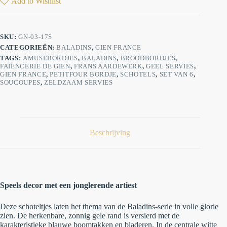
Add to Wishlist
SKU:
GN-03-17S
CATEGORIEËN:
BALADINS
,
GIEN FRANCE
TAGS:
AMUSEBORDJES
,
BALADINS
,
BROODBORDJES
,
FAÏENCERIE DE GIEN
,
FRANS AARDEWERK
,
GEEL SERVIES
,
GIEN FRANCE
,
PETITFOUR BORDJE
,
SCHOTELS
,
SET VAN 6
,
SOUCOUPES
,
ZELDZAAM SERVIES
Beschrijving
Speels decor met een jonglerende artiest
Deze schoteltjes laten het thema van de Baladins-serie in volle glorie
zien. De herkenbare, zonnig gele rand is versierd met de
karakteristieke blauwe boomtakken en bladeren. In de centrale witte