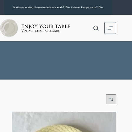
Gratis verzending binnen Nederland vanaf € 150,- / binnen Europa vanaf 200,-