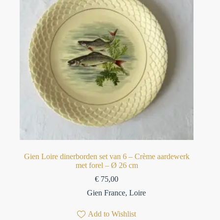
Gien Loire dinerborden set van 6 – Crème aardewerk
met forel – Ø 26 cm
€
75,00
Gien France
,
Loire
Add to Wishlist