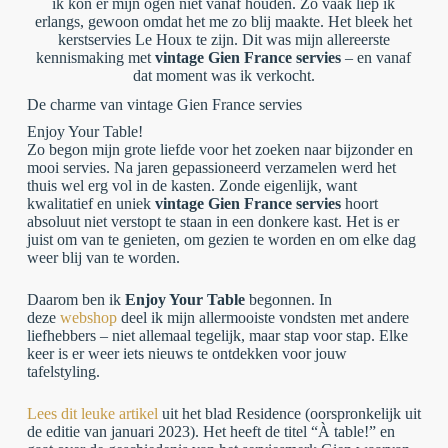
ik kon er mijn ogen niet vanaf houden. Zo vaak liep ik
erlangs, gewoon omdat het me zo blij maakte. Het bleek het
kerstservies Le Houx te zijn. Dit was mijn allereerste
kennismaking met
vintage Gien France servies
– en vanaf
dat moment was ik verkocht.
De charme van vintage Gien France servies
Enjoy Your Table!
Zo begon mijn grote liefde voor het zoeken naar bijzonder en
mooi servies. Na jaren gepassioneerd verzamelen werd het
thuis wel erg vol in de kasten. Zonde eigenlijk, want
kwalitatief en uniek
vintage Gien France servies
hoort
absoluut niet verstopt te staan in een donkere kast. Het is er
juist om van te genieten, om gezien te worden en om elke dag
weer blij van te worden.
Daarom ben ik
Enjoy Your Table
begonnen. In
deze
webshop
deel ik mijn allermooiste vondsten met andere
liefhebbers – niet allemaal tegelijk, maar stap voor stap. Elke
keer is er weer iets nieuws te ontdekken voor jouw
tafelstyling.
Lees dit leuke artikel
uit het blad Residence (oorspronkelijk uit
de editie van januari 2023). Het heeft de titel “À table!” en