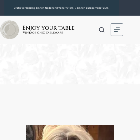
Gratis verzending binnen Nederland vanaf € 150,- / binnen Europa vanaf 200,-