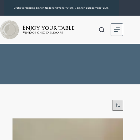
Gratis verzending binnen Nederland vanaf € 150,- / binnen Europa vanaf 200,-