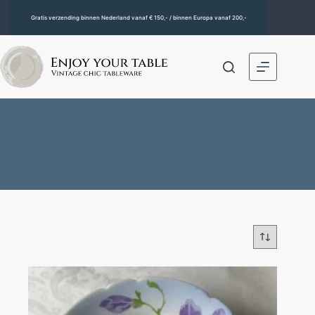
Gratis verzending binnen Nederland vanaf € 150,- / binnen Europa vanaf 200,-