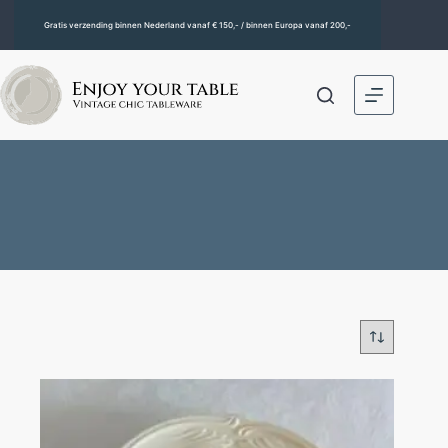
Gratis verzending binnen Nederland vanaf € 150,- / binnen Europa vanaf 200,-