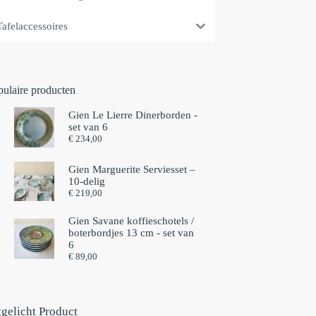
Tafelaccessoires
pulaire producten
Gien Le Lierre Dinerborden -
set van 6
€
234,00
Gien Marguerite Serviesset –
10-delig
€
219,00
Gien Savane koffieschotels /
boterbordjes 13 cm - set van
6⁠
€
89,00
tgelicht Product