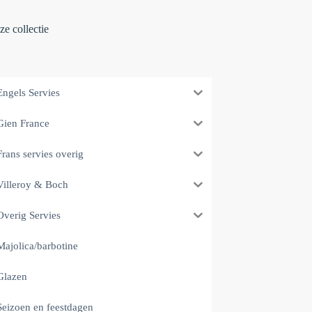
e collectie
Engels Servies
Gien France
Frans servies overig
Villeroy & Boch
Overig Servies
Majolica/barbotine
Glazen
Seizoen en feestdagen