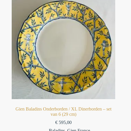
Gien Baladins Onderborden / XL Dinerborden – set
van 6 (29 cm)
€
595,00
Baladins
,
Gien France