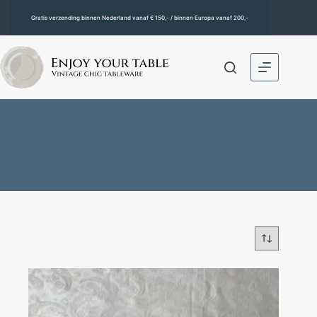
Gratis verzending binnen Nederland vanaf € 150,- / binnen Europa vanaf 200,-