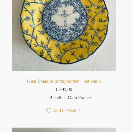
Gien Baladins ontbijtborden – set van 6
€
395,00
Baladins
,
Gien France
Add to Wishlist