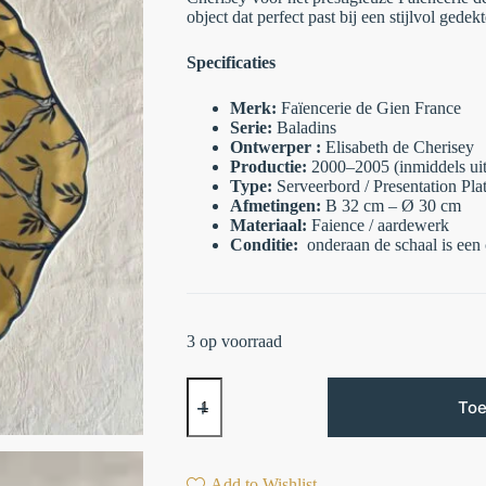
object dat perfect past bij een stijlvol gedekt
Specificaties
Merk:
Faïencerie de Gien France
Serie:
Baladins
Ontwerper :
Elisabeth de Cherisey
Productie:
2000–2005 (inmiddels uit
Type:
Serveerbord / Presentation Pla
Afmetingen:
B 32 cm – Ø 30 cm
Materiaal:
Faience / aardewerk
Conditie:
onderaan de schaal is een c
3 op voorraad
Toe
Add to Wishlist