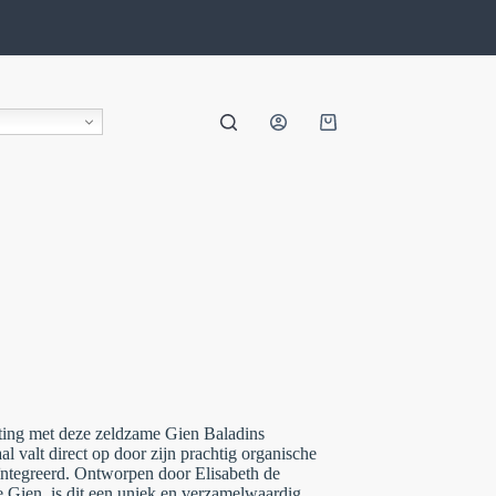
etting met deze zeldzame
Gien Baladins
l valt direct op door zijn prachtig organische
ïntegreerd. Ontworpen door Elisabeth de
e Gien, is dit een uniek en verzamelwaardig