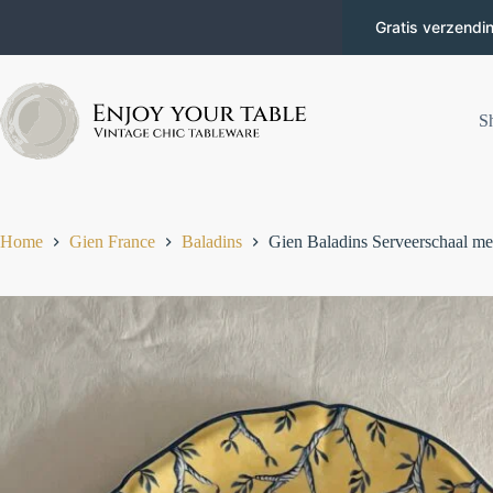
Gratis verzendi
S
Home
Gien France
Baladins
Gien Baladins Serveerschaal me