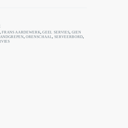
E
,
FRANS AARDEWERK
,
GEEL SERVIES
,
GIEN
HANDGREPEN
,
ORENSCHAAL
,
SERVEERBORD
,
RVIES