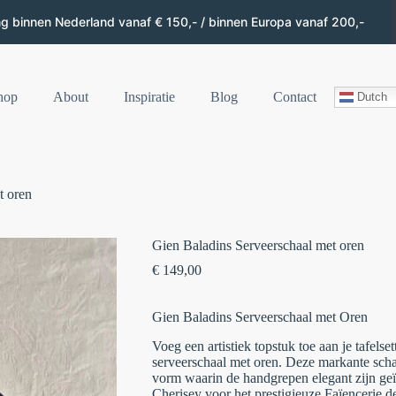
ng binnen Nederland vanaf € 150,- / binnen Europa vanaf 200,-
hop
About
Inspiratie
Blog
Contact
Dutch
t oren
Gien Baladins Serveerschaal met oren
€
149,00
Gien Baladins Serveerschaal met Oren
Voeg een artistiek topstuk toe aan je tafels
serveerschaal met oren
. Deze markante schaa
vorm waarin de handgrepen elegant zijn ge
Cherisey voor het prestigieuze Faïencerie d