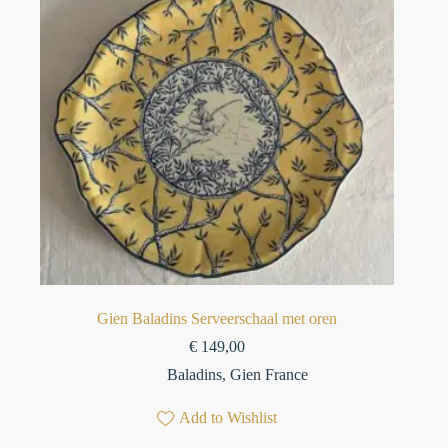
Gien Baladins Serveerschaal met oren
€
149,00
Baladins
,
Gien France
Add to Wishlist