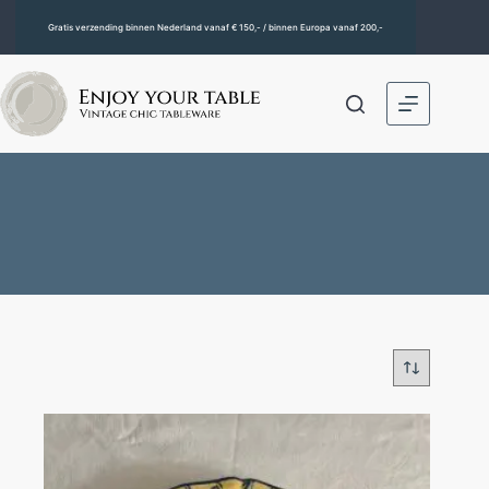
Gratis verzending binnen Nederland vanaf € 150,- / binnen Europa vanaf 200,-