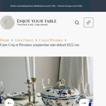
Gratis verzending binnen Nederland vanaf € 150,- / binnen Europa vanaf 200,-
Home
Gien France
Coq et Pivoines
Gien Coq et Pivoines soepterrine met deksel Ø22 cm