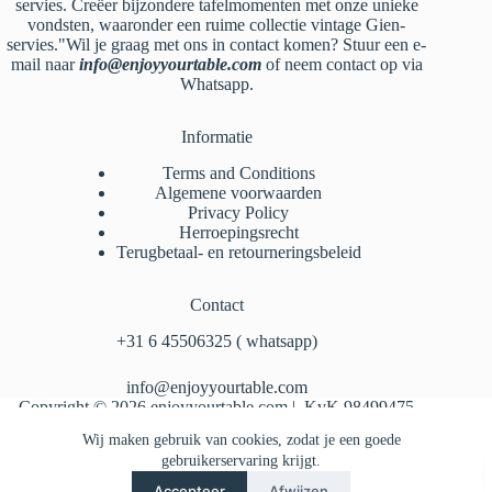
servies. Creëer bijzondere tafelmomenten met onze unieke
vondsten, waaronder een ruime collectie vintage Gien-
servies."Wil je graag met ons in contact komen? Stuur een e-
mail naar
info@enjoyyourtable.com
of neem contact op via
Whatsapp.
Informatie
Terms and Conditions
Algemene voorwaarden
Privacy Policy
Herroepingsrecht
Terugbetaal- en retourneringsbeleid
Contact
‪+31 6 45506325‬ ( whatsapp)
info@enjoyyourtable.com
Copyright © 2026 enjoyyourtable.com | KvK 98499475
Wij maken gebruik van cookies, zodat je een goede
gebruikerservaring krijgt.
Accepteer
Afwijzen