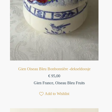
Gien Oiseau Bleu Bonbonnière -dekseldoosje
€
95,00
Gien France
,
Oiseau Bleu Fruits
Add to Wishlist