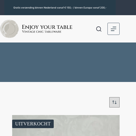
Gratis verzending binnen Nederland vanaf € 150,- / binnen Europa vanaf 200,-
UITVERKOCHT