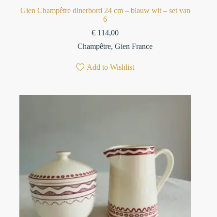
Gien Champêtre dinerbord 24 cm – blauw wit – set van
6
€
114,00
Champêtre
,
Gien France
Add to Wishlist