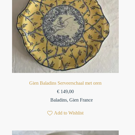
Gien Baladins Serveerschaal met oren
€
149,00
Baladins
,
Gien France
Add to Wishlist