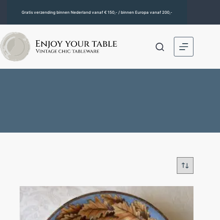
Gratis verzending binnen Nederland vanaf € 150,- / binnen Europa vanaf 200,-