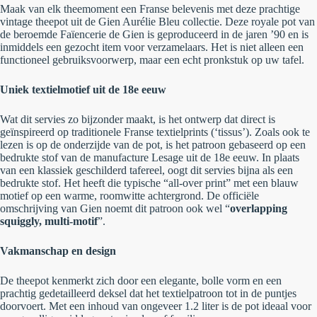
Maak van elk theemoment een Franse belevenis met deze prachtige
vintage theepot uit de
Gien Aurélie Bleu
collectie. Deze royale pot van
de beroemde Faïencerie de Gien is geproduceerd in de jaren ’90 en is
inmiddels een gezocht item voor verzamelaars. Het is niet alleen een
functioneel gebruiksvoorwerp, maar een echt pronkstuk op uw tafel.
Uniek textielmotief uit de 18e eeuw
Wat dit servies zo bijzonder maakt, is het ontwerp dat direct is
geïnspireerd op traditionele Franse textielprints (
‘tissus’
). Zoals ook te
lezen is op de onderzijde van de pot, is het patroon gebaseerd op een
bedrukte stof van de manufacture Lesage uit de 18e eeuw. In plaats
van een klassiek geschilderd tafereel, oogt dit servies bijna als een
bedrukte stof. Het heeft die typische “all-over print” met een blauw
motief op een warme, roomwitte achtergrond. De officiële
omschrijving van Gien noemt dit patroon ook wel
“
overlapping
squiggly, multi-motif
”
.
Vakmanschap en design
De theepot kenmerkt zich door een elegante, bolle vorm en een
prachtig gedetailleerd deksel dat het textielpatroon tot in de puntjes
doorvoert. Met een inhoud van ongeveer 1.2 liter is de pot ideaal voor