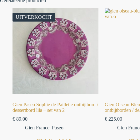
Gerelateerde producten
UITVERKOCHT
Gien Paseo Sophie de Paillette ontbijtbord /
Gien Oiseau Bleu 
dessertbord lila – set van 2
ontbijtborden / d
€
89,00
€
225,00
Gien France
,
Paseo
Gien Franc