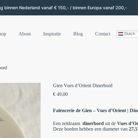
ng binnen Nederland vanaf € 150,- / binnen Europa vanaf 200,-
hop
About
Inspiratie
Blog
Contact
Dutch
bord
Gien Vues d’Orient Dinerbord
€
49,00
Faïencerie de Gien – Vues d’Orient | Di
Een zeldzaam
dinerbord
uit de
Vues d’Ori
Deze borden hebben een diameter van
27,5