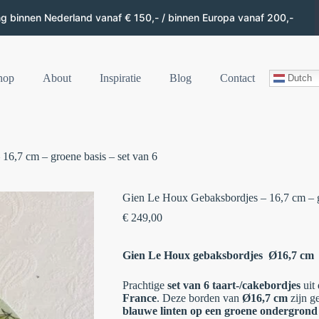
ng binnen Nederland vanaf € 150,- / binnen Europa vanaf 200,-
hop
About
Inspiratie
Blog
Contact
Dutch
6,7 cm – groene basis – set van 6
Gien Le Houx Gebaksbordjes – 16,7 cm – gr
€
249,00
Gien Le Houx gebaksbordjes Ø16,7 cm
Prachtige
set van 6 taart-/cakebordjes
uit
France
. Deze borden van
Ø16,7 cm
zijn g
blauwe linten op een groene ondergrond