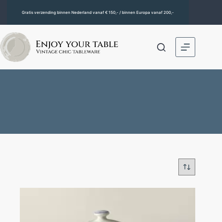
Gratis verzending binnen Nederland vanaf € 150,- / binnen Europa vanaf 200,-