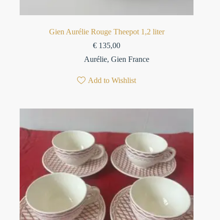
Gien Aurélie Rouge Theepot 1,2 liter
€
135,00
Aurélie
,
Gien France
Add to Wishlist