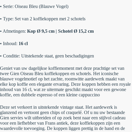
•
Serie:
Oiseau Bleu (Blauwe Vogel)
•
Type:
Set van 2 koffiekoppen met 2 schotels
•
Afmetingen:
Kop Ø 9,5 cm | Schotel Ø 15,2 cm
•
Inhoud:
16 cl
•
Conditie:
Uitstekende staat, geen beschadigingen
Geniet van uw dagelijkse koffiemoment met deze prachtige set van
twee
Gien Oiseau Bleu koffiekoppen en schotels
. Het iconische
blauwe vogelmotief op het zachte, roomwitte aardewerk maakt van
elke kop koffie een elegante ervaring. Deze koppen hebben een royale
inhoud van
16 cl
, wat ze uitermate geschikt maakt voor een gewone
koffie, een dubbele espresso of een kleine cappuccino
Deze set verkeert in uitstekende vintage staat. Het aardewerk is
glanzend en vertoont geen chips of craquelé. Of u nu uw bestaande
Gien servies wilt uitbreiden of op zoek bent naar een stijlvol cadeau
voor een liefhebber van Frans antiek, deze koffiekoppen zijn een
waardevolle toevoeging. De koppen liggen prettig in de hand en de