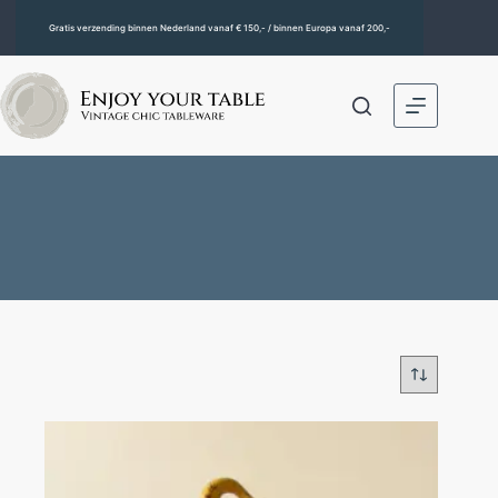
Gratis verzending binnen Nederland vanaf € 150,- / binnen Europa vanaf 200,-