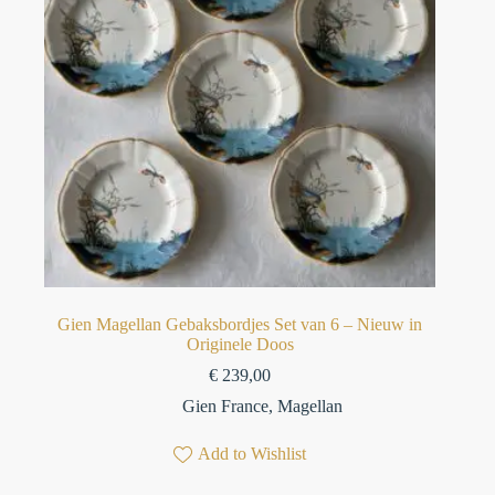
Gien Magellan Gebaksbordjes Set van 6 – Nieuw in
Originele Doos
€
239,00
Gien France
,
Magellan
Add to Wishlist