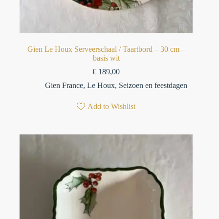
Gien Le Houx Serveerschaal / Taartbord – 30 cm –
basis wit
€
189,00
Gien France
,
Le Houx
,
Seizoen en feestdagen
Add to Wishlist