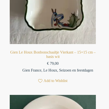
Gien Le Houx Bonbonschaaltje Vierkant – 15×15 cm –
basis wit
€
79,00
Gien France
,
Le Houx
,
Seizoen en feestdagen
Add to Wishlist