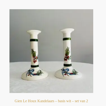
Gien Le Houx Kandelaars – basis wit – set van 2