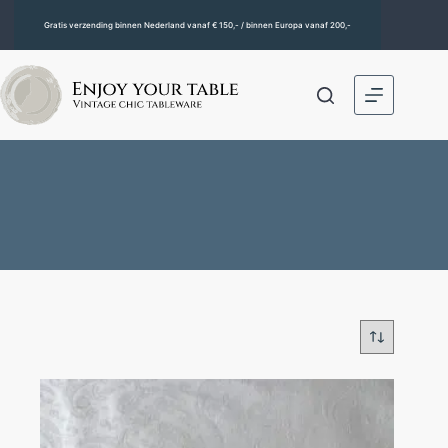
Gratis verzending binnen Nederland vanaf € 150,- / binnen Europa vanaf 200,-