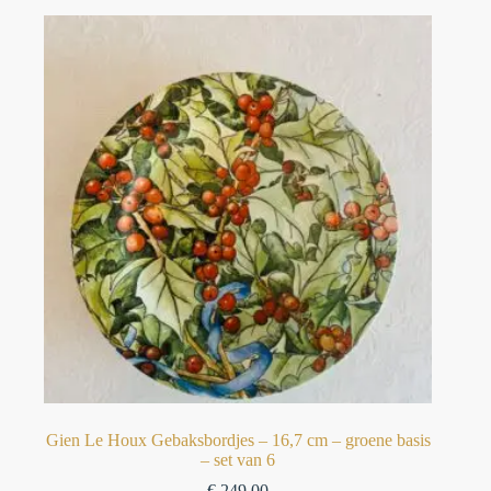
Gien Le Houx Gebaksbordjes – 16,7 cm – groene basis
– set van 6
€
249,00