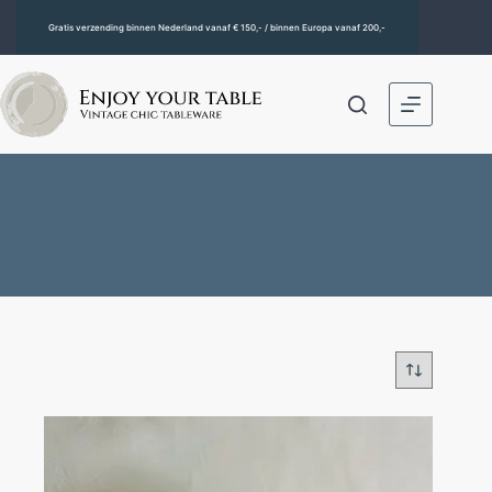
Gratis verzending binnen Nederland vanaf € 150,- / binnen Europa vanaf 200,-