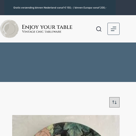
Gratis verzending binnen Nederland vanaf € 150,- / binnen Europa vanaf 200,-