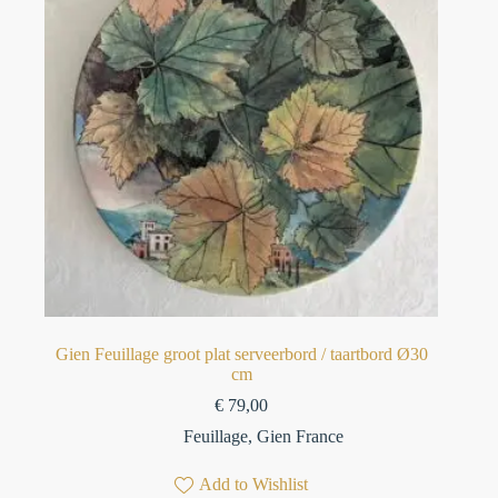
Gien Feuillage groot plat serveerbord / taartbord Ø30
cm
€
79,00
Feuillage
,
Gien France
Add to Wishlist