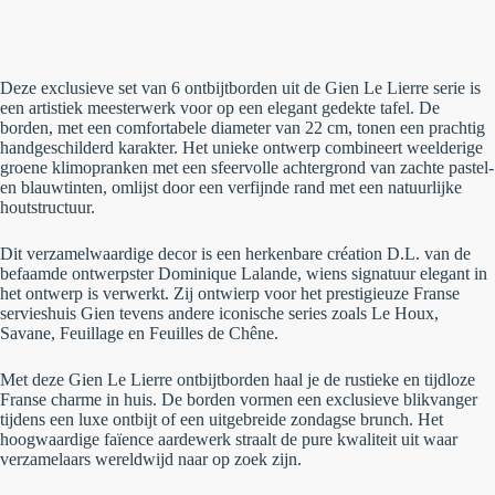
Deze exclusieve set van 6 ontbijtborden uit de
Gien Le Lierre
serie is
een artistiek meesterwerk voor op een elegant gedekte tafel. De
borden, met een comfortabele diameter van 22 cm, tonen een prachtig
handgeschilderd karakter. Het unieke ontwerp combineert weelderige
groene klimopranken met een sfeervolle achtergrond van zachte pastel-
en blauwtinten, omlijst door een verfijnde rand met een natuurlijke
houtstructuur.
Dit verzamelwaardige decor is een herkenbare
création D.L.
van de
befaamde ontwerpster Dominique Lalande, wiens signatuur elegant in
het ontwerp is verwerkt. Zij ontwierp voor het prestigieuze Franse
servieshuis Gien tevens andere iconische series zoals
Le Houx
,
Savane
,
Feuillage
en
Feuilles de Chêne
.
Met deze
Gien Le Lierre
ontbijtborden haal je de rustieke en tijdloze
Franse charme in huis. De borden vormen een exclusieve blikvanger
tijdens een luxe ontbijt of een uitgebreide zondagse brunch. Het
hoogwaardige faïence aardewerk straalt de pure kwaliteit uit waar
verzamelaars wereldwijd naar op zoek zijn.