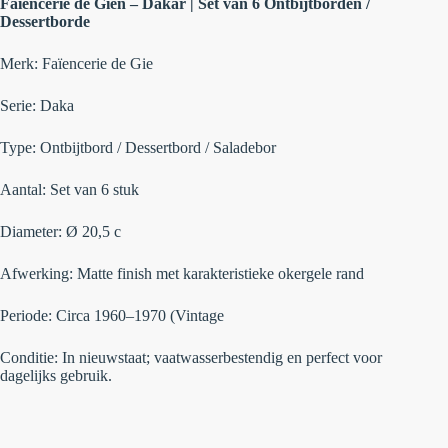
Faïencerie de Gien – Dakar | Set van 6 Ontbijtborden /
Dessertborde
Merk:
Faïencerie de Gie
Serie:
Daka
Type:
Ontbijtbord / Dessertbord / Saladebor
Aantal:
Set van 6 stuk
Diameter:
Ø 20,5 c
Afwerking:
Matte finish met karakteristieke okergele rand
Periode:
Circa 1960–1970 (Vintage
Conditie:
In nieuwstaat; vaatwasserbestendig en perfect voor
dagelijks gebruik.