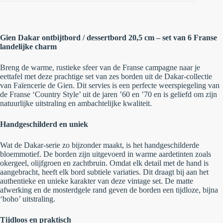
Gien Dakar ontbijtbord / dessertbord 20,5 cm – set van 6
Franse
landelijke charm
Breng de warme, rustieke sfeer van de Franse campagne naar je
eettafel met deze prachtige set van zes borden uit de
Dakar-collectie
van Faïencerie de Gien. Dit servies is een perfecte weerspiegeling van
de Franse ‘Country Style’ uit de jaren ’60 en ’70 en is geliefd om zijn
natuurlijke uitstraling en ambachtelijke kwaliteit.
Handgeschilderd en uniek
Wat de Dakar-serie zo bijzonder maakt, is het handgeschilderde
bloemmotief. De borden zijn uitgevoerd in warme aardetinten zoals
okergeel, olijfgroen en zachtbruin. Omdat elk detail met de hand is
aangebracht, heeft elk bord subtiele variaties. Dit draagt bij aan het
authentieke en unieke karakter van deze vintage set. De matte
afwerking en de mosterdgele rand geven de borden een tijdloze, bijna
‘boho’ uitstraling.
Tijdloos en praktisch