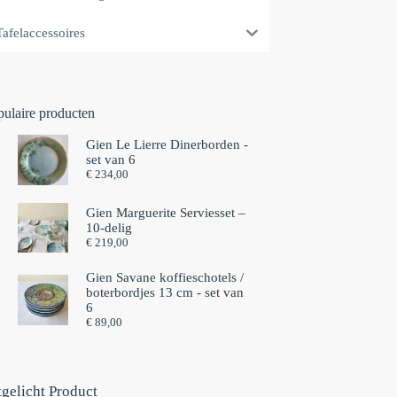
Tafelaccessoires
pulaire producten
Gien Le Lierre Dinerborden -
set van 6
€
234,00
Gien Marguerite Serviesset –
10-delig
€
219,00
Gien Savane koffieschotels /
boterbordjes 13 cm - set van
6⁠
€
89,00
tgelicht Product