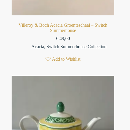
Villeroy & Boch Acacia Groenteschaal – Switch
Summerhouse
€
49,00
Acacia
,
Switch Summerhouse Collection
Add to Wishlist