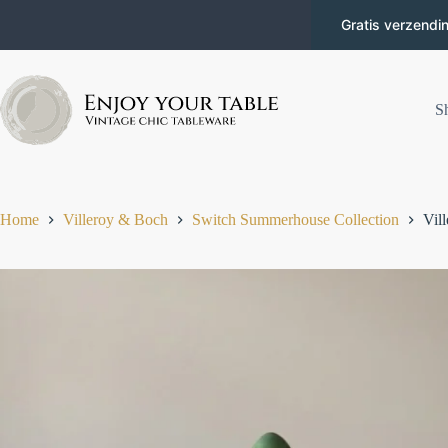
Gratis verzendi
S
Home
Villeroy & Boch
Switch Summerhouse Collection
Vil