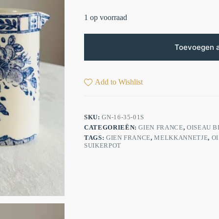
1 op voorraad
Toevoegen 
Add to Wishlist
SKU:
GN-16-35-01S
CATEGORIEËN:
GIEN FRANCE
,
OISEAU B
TAGS:
GIEN FRANCE
,
MELKKANNETJE
,
O
SUIKERPOT