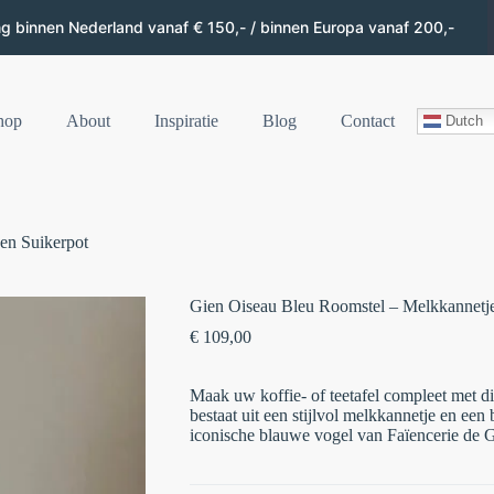
ng binnen Nederland vanaf € 150,- / binnen Europa vanaf 200,-
hop
About
Inspiratie
Blog
Contact
Dutch
en Suikerpot
Gien Oiseau Bleu Roomstel – Melkkannetje
€
109,00
Maak uw koffie- of teetafel compleet met di
bestaat uit een stijlvol melkkannetje en een
iconische blauwe vogel van Faïencerie de 