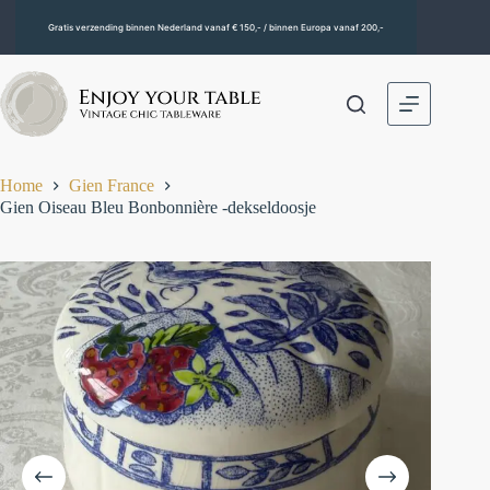
Gratis verzending binnen Nederland vanaf € 150,- / binnen Europa vanaf 200,-
Home
Gien France
Gien Oiseau Bleu Bonbonnière -dekseldoosje