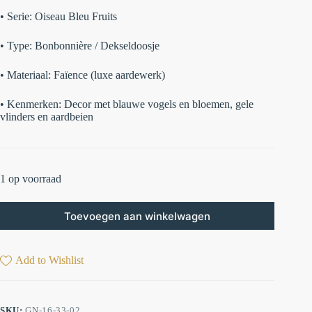
•
Serie:
Oiseau Bleu Fruits
•
Type:
Bonbonnière / Dekseldoosje
•
Materiaal:
Faïence (luxe aardewerk)
•
Kenmerken:
Decor met blauwe vogels en bloemen, gele
vlinders en aardbeien
1 op voorraad
Toevoegen aan winkelwagen
Add to Wishlist
SKU:
GN-16-33-02