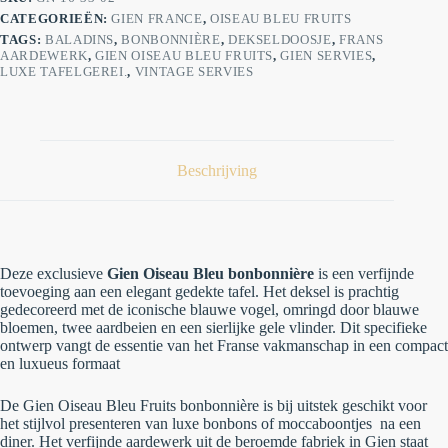
CATEGORIEËN:
GIEN FRANCE
,
OISEAU BLEU FRUITS
TAGS:
BALADINS
,
BONBONNIÈRE
,
DEKSELDOOSJE
,
FRANS
AARDEWERK
,
GIEN OISEAU BLEU FRUITS
,
GIEN SERVIES
,
LUXE TAFELGEREI.
,
VINTAGE SERVIES
Beschrijving
Deze exclusieve
Gien Oiseau Bleu
bonbonnière
is een verfijnde
toevoeging aan een elegant gedekte tafel. Het deksel is prachtig
gedecoreerd met de iconische blauwe vogel, omringd door blauwe
bloemen, twee aardbeien en een sierlijke gele vlinder. Dit specifieke
ontwerp vangt de essentie van het Franse vakmanschap in een compact
en luxueus formaat
De
Gien Oiseau Bleu Fruits
bonbonnière is bij uitstek geschikt voor
het stijlvol presenteren van luxe bonbons of moccaboontjes na een
diner. Het verfijnde aardewerk uit de beroemde fabriek in Gien staat