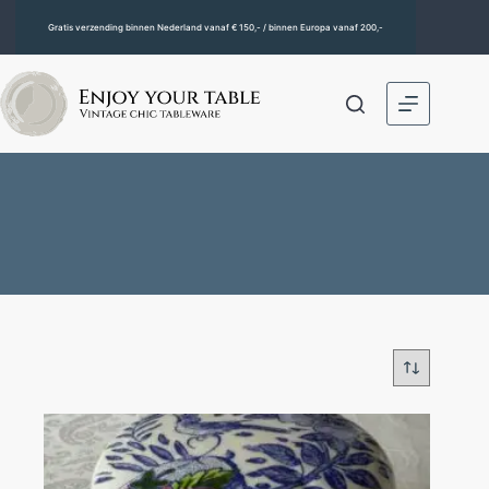
Gratis verzending binnen Nederland vanaf € 150,- / binnen Europa vanaf 200,-