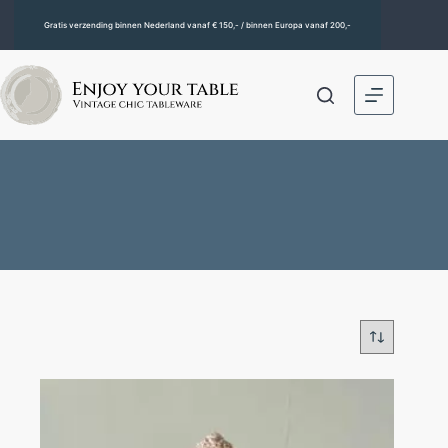
Gratis verzending binnen Nederland vanaf € 150,- / binnen Europa vanaf 200,-