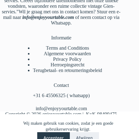
servies. Creëer bijzondere tafelmomenten met onze unieke
vondsten, waaronder een ruime collectie vintage Gien-
servies."Wil je graag met ons in contact komen? Stuur een e-
mail naar
info@enjoyyourtable.com
of neem contact op via
Whatsapp.
Informatie
Terms and Conditions
Algemene voorwaarden
Privacy Policy
Herroepingsrecht
Terugbetaal- en retourneringsbeleid
Contact
‪+31 6 45506325‬ ( whatsapp)
info@enjoyyourtable.com
Copyright © 2026 enjoyyourtable.com | KvK 98499475
Wij maken gebruik van cookies, zodat je een goede
gebruikerservaring krijgt.
Accepteer
Afwijzen