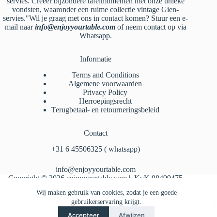
servies. Creëer bijzondere tafelmomenten met onze unieke
vondsten, waaronder een ruime collectie vintage Gien-
servies."Wil je graag met ons in contact komen? Stuur een e-
mail naar
info@enjoyyourtable.com
of neem contact op via
Whatsapp.
Informatie
Terms and Conditions
Algemene voorwaarden
Privacy Policy
Herroepingsrecht
Terugbetaal- en retourneringsbeleid
Contact
‪+31 6 45506325‬ ( whatsapp)
info@enjoyyourtable.com
Copyright © 2026 enjoyyourtable.com | KvK 98499475
Wij maken gebruik van cookies, zodat je een goede
gebruikerservaring krijgt.
Accepteer
Afwijzen