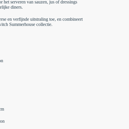
r het serveren van sauzen, jus of dressings
elijke diners.
se en verfijnde uitstraling toe, en combineert
witch Summerhouse collectie.
on
 cm
ron