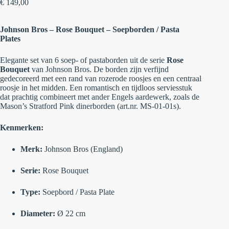
€
149,00
Johnson Bros – Rose Bouquet – Soepborden / Pasta
Plates
Elegante set van 6 soep- of pastaborden uit de serie
Rose
Bouquet
van Johnson Bros. De borden zijn verfijnd
gedecoreerd met een rand van rozerode roosjes en een centraal
roosje in het midden. Een romantisch en tijdloos serviesstuk
dat prachtig combineert met ander Engels aardewerk, zoals de
Mason’s Stratford Pink dinerborden (art.nr. MS-01-01s).
Kenmerken:
Merk:
Johnson Bros (England)
Serie:
Rose Bouquet
Type:
Soepbord / Pasta Plate
Diameter:
Ø 22 cm