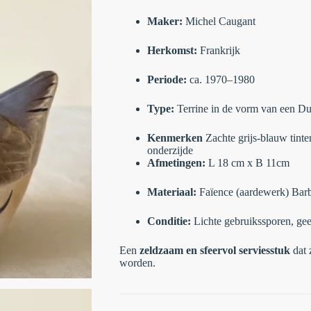
Maker:
Michel Caugant
Herkomst:
Frankrijk
Periode:
ca. 1970–1980
Type:
Terrine in de vorm van een Du
Kenmerken
Zachte grijs-blauw tinte
onderzijde
Afmetingen:
L 18 cm x B 11cm
Materiaal:
Faïence (aardewerk) Barb
Conditie:
Lichte gebruikssporen, gee
Een
zeldzaam en sfeervol serviesstuk
dat 
worden.