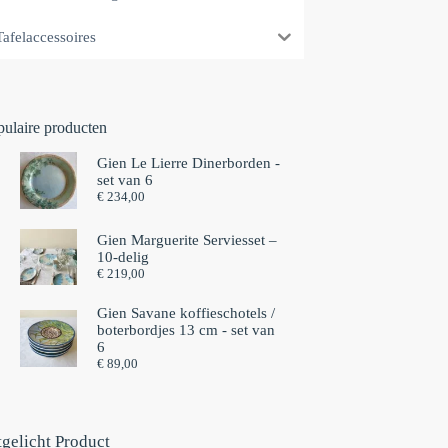
Tafelaccessoires
pulaire producten
Gien Le Lierre Dinerborden -
set van 6
€
234,00
Gien Marguerite Serviesset –
10-delig
€
219,00
Gien Savane koffieschotels /
boterbordjes 13 cm - set van
6⁠
€
89,00
tgelicht Product