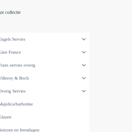
e collectie
Engels Servies
Gien France
Frans servies overig
Villeroy & Boch
Overig Servies
Majolica/barbotine
Glazen
Seizoen en feestdagen