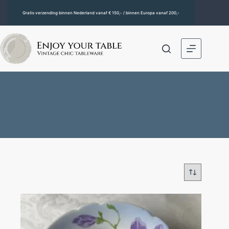
Gratis verzending binnen Nederland vanaf € 150,- / binnen Europa vanaf 200,-