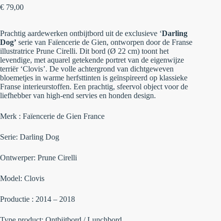
€
79,00
Prachtig aardewerken ontbijtbord uit de exclusieve ‘
Darling
Dog’
serie van Faïencerie de Gien, ontworpen door de Franse
illustratrice Prune Cirelli. Dit bord (Ø 22 cm) toont het
levendige, met aquarel getekende portret van de eigenwijze
terriër ‘Clovis’. De volle achtergrond van dichtgeweven
bloemetjes in warme herfsttinten is geïnspireerd op klassieke
Franse interieurstoffen. Een prachtig, sfeervol object voor de
liefhebber van high-end servies en honden design.
Merk : Faïencerie de Gien France
Serie:
Darling Dog
Ontwerper:
Prune Cirelli
Model:
Clovis
Productie : 2014 – 2018
Type product:
Ontbijtbord / Lunchbord