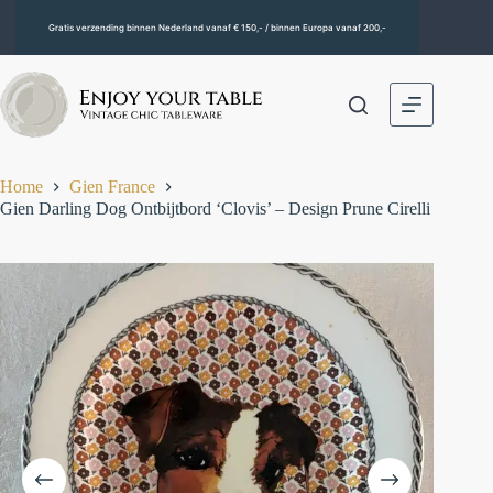
Gratis verzending binnen Nederland vanaf € 150,- / binnen Europa vanaf 200,-
Home
Gien France
Gien Darling Dog Ontbijtbord ‘Clovis’ – Design Prune Cirelli