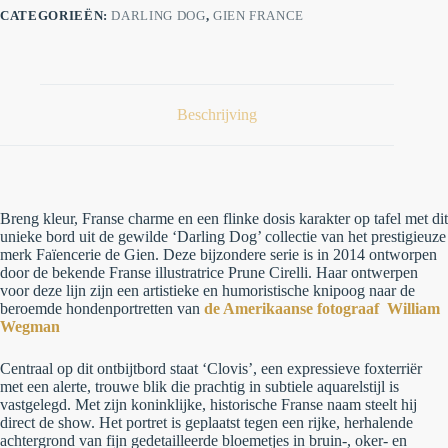
CATEGORIEËN:
DARLING DOG
,
GIEN FRANCE
Beschrijving
Breng kleur, Franse charme en een flinke dosis karakter op tafel met dit
unieke bord uit de gewilde ‘Darling Dog’ collectie van het prestigieuze
merk Faïencerie de Gien. Deze bijzondere serie is in 2014 ontworpen
door de bekende Franse illustratrice Prune Cirelli. Haar ontwerpen
voor deze lijn zijn een artistieke en humoristische knipoog naar de
beroemde hondenportretten van
de Amerikaanse fotograaf William
Wegman
Centraal op dit ontbijtbord staat
‘Clovis’
, een expressieve foxterriër
met een alerte, trouwe blik die prachtig in subtiele aquarelstijl is
vastgelegd. Met zijn koninklijke, historische Franse naam steelt hij
direct de show. Het portret is geplaatst tegen een rijke, herhalende
achtergrond van fijn gedetailleerde bloemetjes in bruin-, oker- en