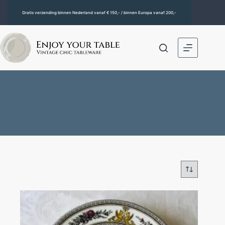
Gratis verzending binnen Nederland vanaf € 150,- / binnen Europa vanaf 200,-