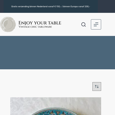
Gratis verzending binnen Nederland vanaf € 150,- / binnen Europa vanaf 200,-