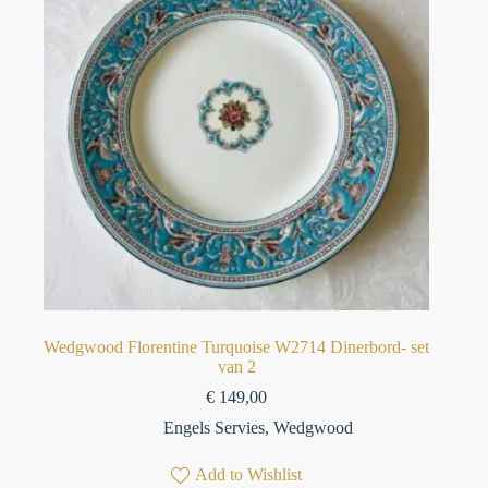
Wedgwood Florentine Turquoise W2714 Dinerbord- set
van 2
€
149,00
Engels Servies
,
Wedgwood
Add to Wishlist