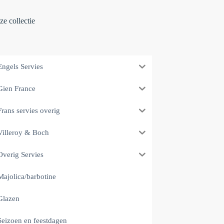
e collectie
Engels Servies
Gien France
Frans servies overig
Villeroy & Boch
Overig Servies
Majolica/barbotine
Glazen
Seizoen en feestdagen