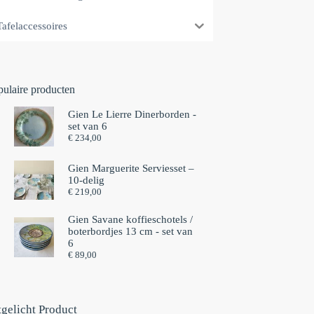
Tafelaccessoires
pulaire producten
Gien Le Lierre Dinerborden -
set van 6
€
234,00
Gien Marguerite Serviesset –
10-delig
€
219,00
Gien Savane koffieschotels /
boterbordjes 13 cm - set van
6⁠
€
89,00
tgelicht Product