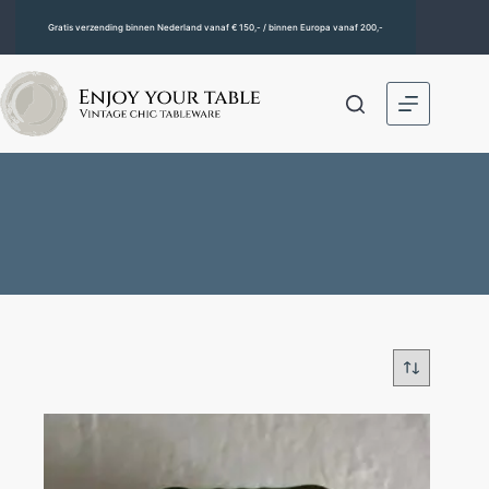
Gratis verzending binnen Nederland vanaf € 150,- / binnen Europa vanaf 200,-