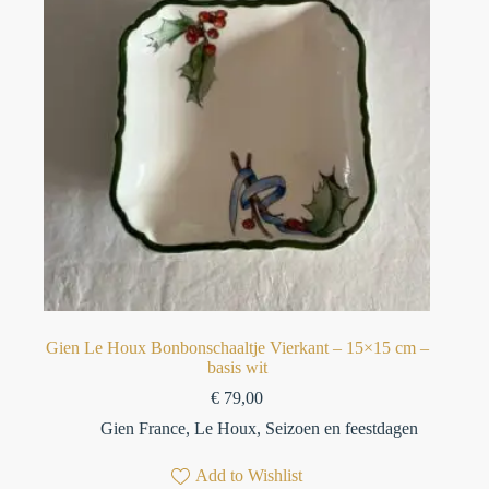
Gien Le Houx Bonbonschaaltje Vierkant – 15×15 cm –
basis wit
€
79,00
Gien France
,
Le Houx
,
Seizoen en feestdagen
Add to Wishlist