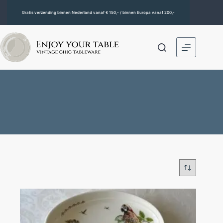
Gratis verzending binnen Nederland vanaf € 150,- / binnen Europa vanaf 200,-