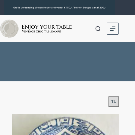
Gratis verzending binnen Nederland vanaf € 150,- / binnen Europa vanaf 200,-