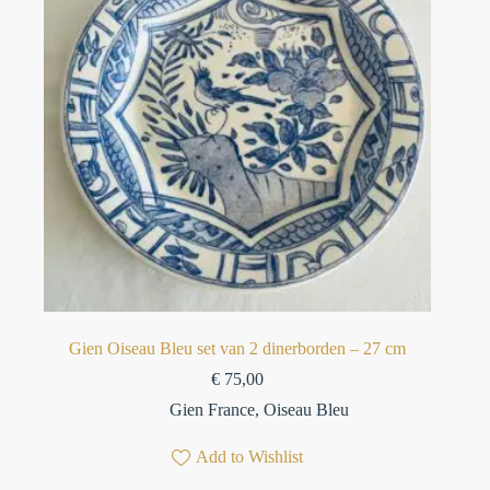
Gien Oiseau Bleu set van 2 dinerborden – 27 cm
€
75,00
Gien France
,
Oiseau Bleu
Add to Wishlist