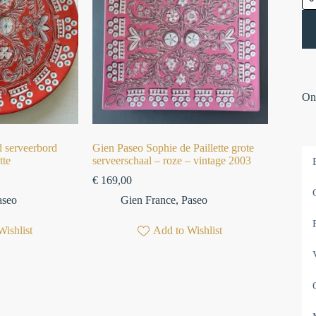
Onz
d serveerbord
Gien Paseo Sophie de Paillette grote
tte
serveerschaal – roze – vintage 2003
€
169,00
aseo
Gien France
,
Paseo
Wishlist
Add to Wishlist