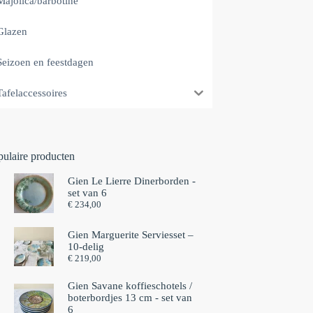
Majolica/barbotine
Glazen
Seizoen en feestdagen
Tafelaccessoires
pulaire producten
Gien Le Lierre Dinerborden -
set van 6
€
234,00
Gien Marguerite Serviesset –
10-delig
€
219,00
Gien Savane koffieschotels /
boterbordjes 13 cm - set van
6⁠