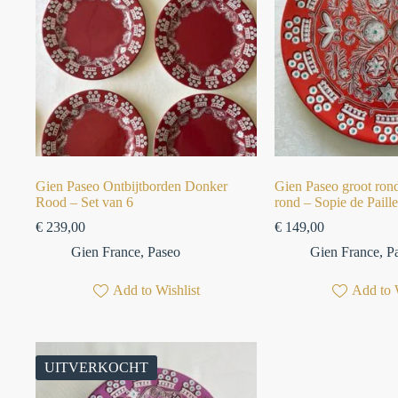
Gien Paseo Ontbijtborden Donker
Gien Paseo groot ron
Rood – Set van 6
rond – Sopie de Paille
€
239,00
€
149,00
Gien France
,
Paseo
Gien France
,
P
Add to Wishlist
Add to 
UITVERKOCHT