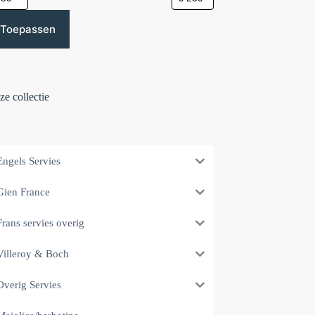
Toepassen
e collectie
Engels Servies
Gien France
Frans servies overig
Villeroy & Boch
Overig Servies