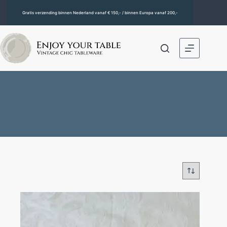
Gratis verzending binnen Nederland vanaf € 150,- / binnen Europa vanaf 200,-