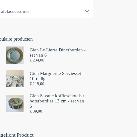
Tafelaccessoires
pulaire producten
Gien Le Lierre Dinerborden -
set van 6
€
234,00
Gien Marguerite Serviesset –
10-delig
€
219,00
Gien Savane koffieschotels /
boterbordjes 13 cm - set van
6⁠
€
89,00
tgelicht Product