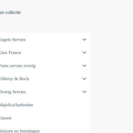
e collectie
Engels Servies
Gien France
Frans servies overig
Villeroy & Boch
Overig Servies
Majolica/barbotine
Glazen
Seizoen en feestdagen