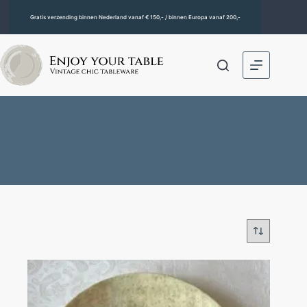
Gratis verzending binnen Nederland vanaf € 150,- / binnen Europa vanaf 200,-