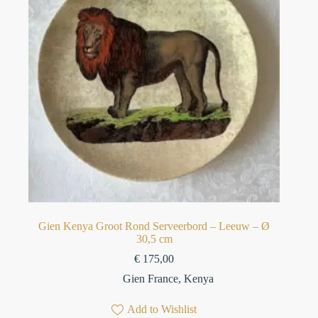
Gien Kenya Groot Rond Serveerbord – Leeuw – Ø
30,5 cm
€
175,00
Gien France
,
Kenya
Add to Wishlist