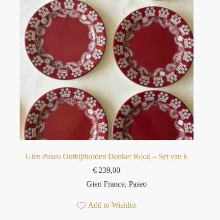
Gien Paseo Ontbijtborden Donker Rood – Set van 6
€
239,00
Gien France
,
Paseo
Add to Wishlist