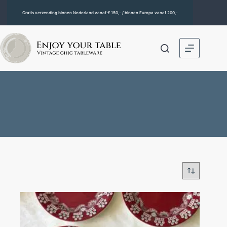
Gratis verzending binnen Nederland vanaf € 150,- / binnen Europa vanaf 200,-